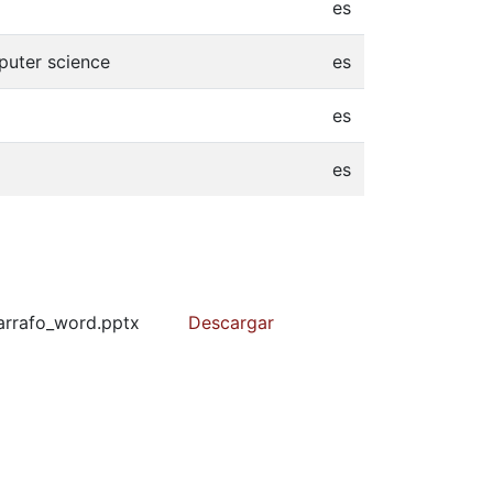
es
puter science
es
es
es
parrafo_word.pptx
Descargar