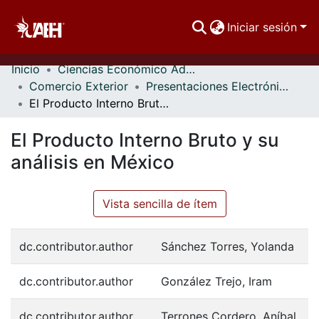
Iniciar sesión
Inicio
Ciencias Económico Administrativas
Comunidades
Comercio Exterior
Presentaciones Electrónicas
El Producto Interno Bruto y su análisis en México
Buscar Por
El Producto Interno Bruto y su
Estadísticas
análisis en México
Vista sencilla de ítem
dc.contributor.author
Sánchez Torres, Yolanda
dc.contributor.author
González Trejo, Iram
dc.contributor.author
Terrones Cordero, Aníbal