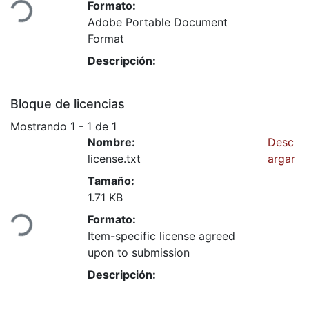
Formato:
Adobe Portable Document
Format
Descripción:
Bloque de licencias
Mostrando
1 - 1 de 1
Nombre:
Desc
license.txt
argar
Tamaño:
ando...
1.71 KB
Formato:
Item-specific license agreed
upon to submission
Descripción: