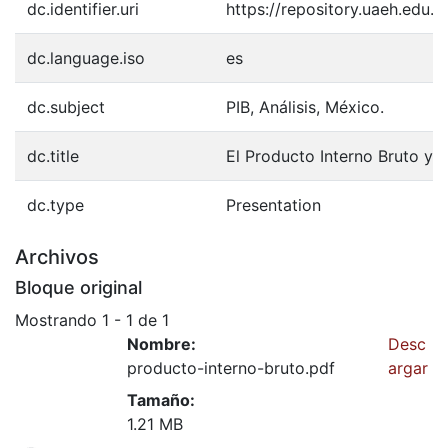
dc.identifier.uri
https://repository.uaeh.edu
dc.language.iso
es
dc.subject
PIB, Análisis, México.
dc.title
El Producto Interno Bruto y s
dc.type
Presentation
Archivos
Bloque original
Mostrando
1 - 1 de 1
Nombre:
Desc
producto-interno-bruto.pdf
argar
Tamaño:
ando...
1.21 MB