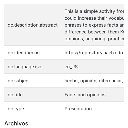
This is a simple activity from
could increase their vocabula
dc.description.abstract
phrases to express facts and
difference between them Keyw
opinions, acquiring, practicin
dc.identifier.uri
https://repository.uaeh.edu
dc.language.iso
en_US
dc.subject
hecho, opinión, diferenciar, fr
dc.title
Facts and opinions
dc.type
Presentation
Archivos