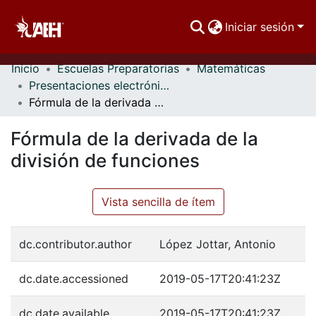
Iniciar sesión
Inicio
Escuelas Preparatorias
Matemáticas
Comunidades
Presentaciones electrónicas
Fórmula de la derivada de la división de funciones
Buscar Por
Fórmula de la derivada de la
Estadísticas
división de funciones
Vista sencilla de ítem
dc.contributor.author
López Jottar, Antonio
dc.date.accessioned
2019-05-17T20:41:23Z
dc.date.available
2019-05-17T20:41:23Z