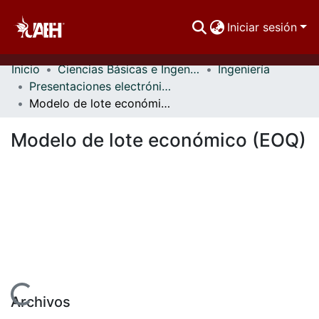
Iniciar sesión
Inicio
Ciencias Básicas e Ingeniería
Ingeniería
Comunidades
Presentaciones electrónicas
Modelo de lote económico (EOQ)
Buscar Por
Modelo de lote económico (EOQ)
Estadísticas
Cargando...
Archivos