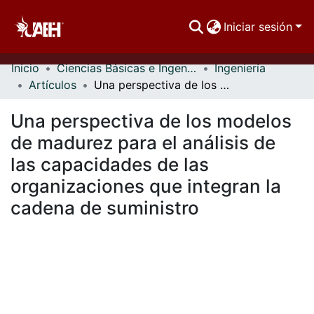
Iniciar sesión
Inicio
Ciencias Básicas e Ingeniería
Ingeniería
Comunidades
Artículos
Una perspectiva de los modelos de madurez para el análisis de las capacidades de las organizaciones que integran la cadena de suministro
Buscar Por
Una perspectiva de los modelos
Estadísticas
de madurez para el análisis de
las capacidades de las
organizaciones que integran la
cadena de suministro