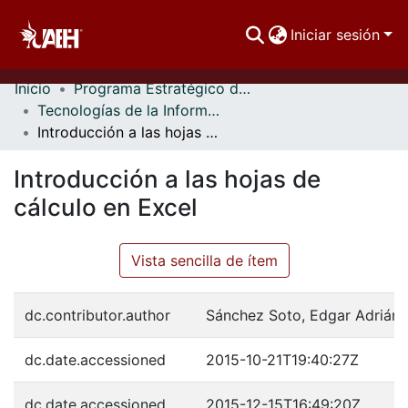
Iniciar sesión
Inicio
Programa Estratégico de Formación Integral Permanente del Personal Académico
Comunidades
Tecnologías de la Información y la Comunicación
Introducción a las hojas de cálculo en Excel
Buscar Por
Introducción a las hojas de
Estadísticas
cálculo en Excel
Vista sencilla de ítem
dc.contributor.author
Sánchez Soto, Edgar Adrián
dc.date.accessioned
2015-10-21T19:40:27Z
dc.date.accessioned
2015-12-15T16:49:20Z