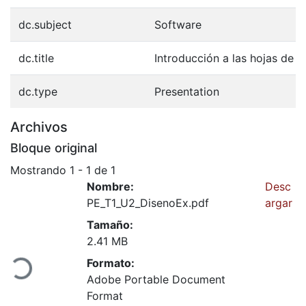
dc.subject
Software
dc.title
Introducción a las hojas de c
dc.type
Presentation
Archivos
Bloque original
Mostrando
1 - 1 de 1
Nombre:
Desc
PE_T1_U2_DisenoEx.pdf
argar
Tamaño:
2.41 MB
ndo...
Formato:
Adobe Portable Document
Format