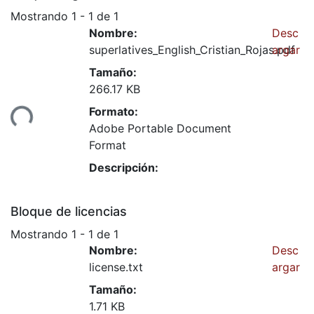
Mostrando
1 - 1 de 1
Nombre:
Desc
superlatives_English_Cristian_Rojas.pdf
argar
Tamaño:
266.17 KB
Formato:
ando...
Adobe Portable Document
Format
Descripción:
Bloque de licencias
Mostrando
1 - 1 de 1
Nombre:
Desc
license.txt
argar
Tamaño:
1.71 KB