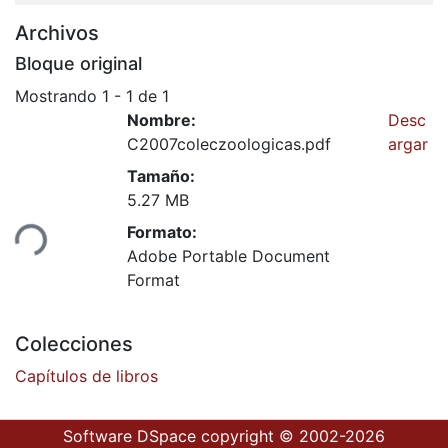
Archivos
Bloque original
Mostrando
1 - 1 de 1
Nombre:
Desc
C2007coleczoologicas.pdf
argar
Tamaño:
5.27 MB
Formato:
ndo...
Adobe Portable Document
Format
Colecciones
Capítulos de libros
Software DSpace
copyright © 2002-2026