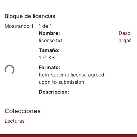
Bloque de licencias
Mostrando
1 - 1 de 1
Nombre:
Desc
license.txt
argar
Tamaño:
1.71 KB
Formato:
ndo...
Item-specific license agreed
upon to submission
Descripción:
Colecciones
Lecturas