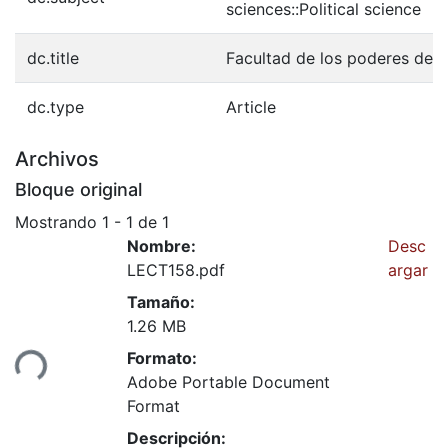
sciences::Political science
dc.title
Facultad de los poderes de l
dc.type
Article
Archivos
Bloque original
Mostrando
1 - 1 de 1
Nombre:
Desc
LECT158.pdf
argar
Tamaño:
1.26 MB
Formato:
ndo...
Adobe Portable Document
Format
Descripción: