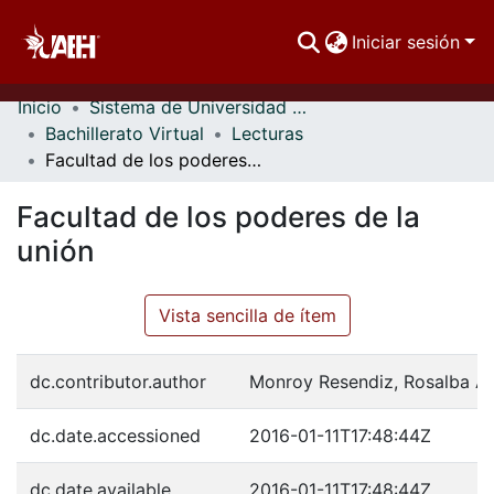
Iniciar sesión
Inicio
Sistema de Universidad Virtual
Comunidades
Bachillerato Virtual
Lecturas
Facultad de los poderes de la unión
Buscar Por
Facultad de los poderes de la
Estadísticas
unión
Vista sencilla de ítem
dc.contributor.author
Monroy Resendiz, Rosalba Ad
dc.date.accessioned
2016-01-11T17:48:44Z
dc.date.available
2016-01-11T17:48:44Z