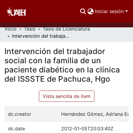
Iniciar sesión
Inicio
Tesis
Tesis de Licenciatura
Comunidades
Intervención del trabajador social con la familia de un paciente diabético en la clínica del ISSSTE de Pachuca, Hgo
Buscar Por
Intervención del trabajador
Estadísticas
social con la familia de un
paciente diabético en la clínica
del ISSSTE de Pachuca, Hgo
Vista sencilla de ítem
dc.creator
Hernández Gómez, Adriana Edi
dc.date
2012-01-05T20:03:40Z