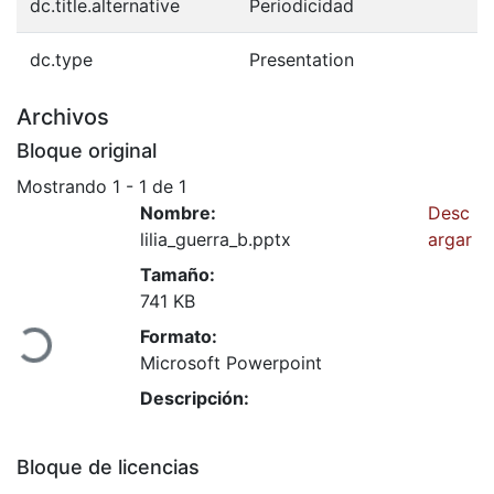
dc.title.alternative
Periodicidad
dc.type
Presentation
Archivos
Bloque original
Mostrando
1 - 1 de 1
Nombre:
Desc
lilia_guerra_b.pptx
argar
Tamaño:
rgando...
741 KB
Formato:
Microsoft Powerpoint
Descripción:
Bloque de licencias