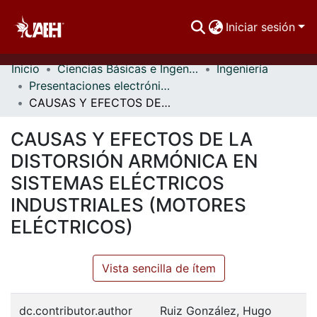
Iniciar sesión
Inicio
Ciencias Básicas e Ingeniería
Ingeniería
Comunidades
Presentaciones electrónicas
CAUSAS Y EFECTOS DE LA DISTORSIÓN ARMÓNICA EN SISTEMAS ELÉCTRICOS INDUSTRIALES (MOTORES ELÉCTRICOS)
Buscar Por
CAUSAS Y EFECTOS DE LA
Estadísticas
DISTORSIÓN ARMÓNICA EN
SISTEMAS ELÉCTRICOS
INDUSTRIALES (MOTORES
ELÉCTRICOS)
Vista sencilla de ítem
dc.contributor.author
Ruiz González, Hugo