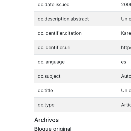
dc.date.issued
200
dc.description.abstract
Un e
dc.identifier.citation
Kare
dc.identifier.uri
http
dc.language
es
dc.subject
Auto
dc.title
Un e
dc.type
Arti
Archivos
Bloque original