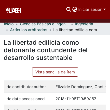
Iniciar sesión
Inicio
Ciencias Básicas e Ingeniería
Ingeniería
Comunidades
Artículos arbitrados
La libertad edilicia como detonante contundente del desarrollo sustentable
Buscar Por
La libertad edilicia como
Estadísticas
detonante contundente del
desarrollo sustentable
Vista sencilla de ítem
dc.contributor.author
Elizalde Domínguez, Contine
dc.date.accessioned
2018-11-08T19:59:16Z