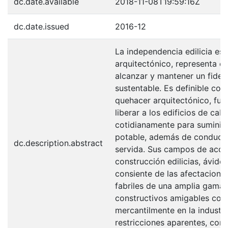
dc.date.available
2018-11-08T19:59:16Z
dc.date.issued
2016-12
La independencia edilicia es
arquitectónico, representa e
alcanzar y mantener un fidedi
sustentable. Es definible com
quehacer arquitectónico, fu
liberar a los edificios de cab
cotidianamente para suminist
potable, además de conducir
dc.description.abstract
servida. Sus campos de acció
construcción edilicias, ávido
consiente de las afectacione
fabriles de una amplia gama 
constructivos amigables con
mercantilmente en la industri
restricciones aparentes, con