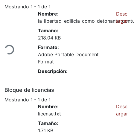
Mostrando
1 - 1 de 1
Nombre:
Desc
la_libertad_edilicia_como_detonante_cont
argar
Tamaño:
218.04 KB
ndo...
Formato:
Adobe Portable Document
Format
Descripción:
Bloque de licencias
Mostrando
1 - 1 de 1
Nombre:
Desc
license.txt
argar
Tamaño:
1.71 KB