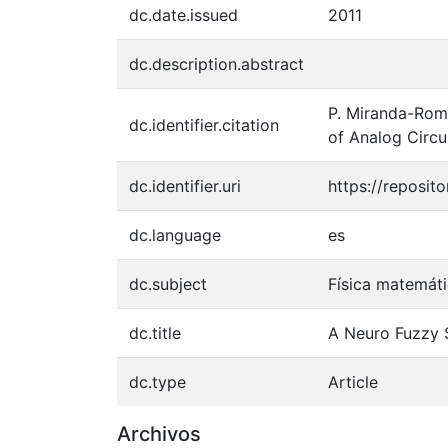
dc.date.issued
2011
dc.description.abstract
P. Miranda-Rom
dc.identifier.citation
of Analog Circu
dc.identifier.uri
https://reposi
dc.language
es
dc.subject
Física matemáti
dc.title
A Neuro Fuzzy S
dc.type
Article
Archivos