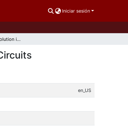
Iniciar sesión
A Neuro Fuzzy Solution in the Design of Analog Circuits
ircuits
en_US