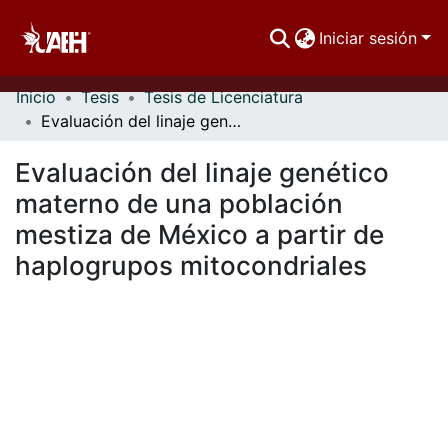
Iniciar sesión
Inicio
Tesis
Tesis de Licenciatura
Comunidades
Evaluación del linaje genético materno de una población mestiza de México a partir de haplogrupos mitocondriales
Buscar Por
Evaluación del linaje genético
Estadísticas
materno de una población
mestiza de México a partir de
haplogrupos mitocondriales