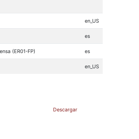
en_US
es
rensa (ER01-FP)
es
en_US
Descargar