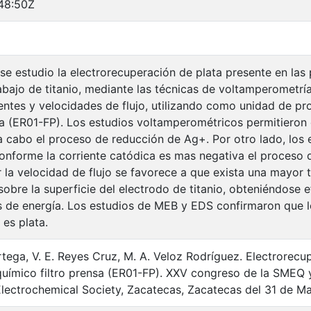
48:50Z
 se estudio la electrorecuperación de plata presente en las
abajo de titanio, mediante las técnicas de voltamperometrí
ientes y velocidades de flujo, utilizando como unidad de p
nsa (ER01-FP). Los estudios voltamperométricos permitieron 
a cabo el proceso de reducción de Ag+. Por otro lado, los
onforme la corriente catódica es mas negativa el proceso 
 la velocidad de flujo se favorece a que exista una mayor 
sobre la superficie del electrodo de titanio, obteniéndose e
 de energía. Los estudios de MEB y EDS confirmaron que l
 es plata.
rtega, V. E. Reyes Cruz, M. A. Veloz Rodríguez. Electrorec
químico filtro prensa (ER01-FP). XXV congreso de la SMEQ 
Electrochemical Society, Zacatecas, Zacatecas del 31 de Ma