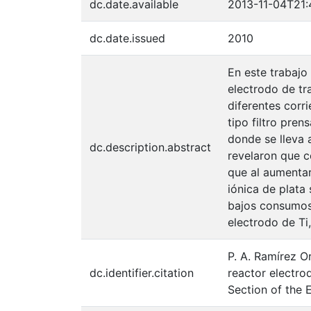
dc.date.available
2013-11-04T21:
dc.date.issued
2010
En este trabajo
electrodo de tr
diferentes corr
tipo filtro pre
donde se lleva 
dc.description.abstract
revelaron que c
que al aumentar
iónica de plata 
bajos consumos
electrodo de Ti,
P. A. Ramírez O
dc.identifier.citation
reactor electro
Section of the 