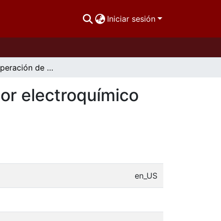
Iniciar sesión
Electrorecuperación de Ag+ sobre Ti en un reactor electroquímico filtro prensa (ER01-FP)
or electroquímico
en_US