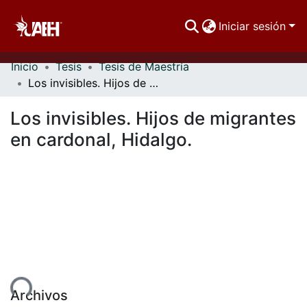
Iniciar sesión
Inicio
Tesis
Tesis de Maestría
Comunidades
Los invisibles. Hijos de migrantes en cardonal, Hidalgo.
Buscar Por
Los invisibles. Hijos de migrantes
Estadísticas
en cardonal, Hidalgo.
ndo...
Archivos