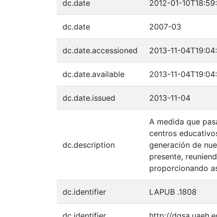
dc.date
2012-01-10T18:59
dc.date
2007-03
dc.date.accessioned
2013-11-04T19:04
dc.date.available
2013-11-04T19:04
dc.date.issued
2013-11-04
A medida que pasa 
centros educativos
dc.description
generación de nuev
presente, reunien
proporcionando así
dc.identifier
LAPUB .1808
dc.identifier
http://dgsa.uaeh.