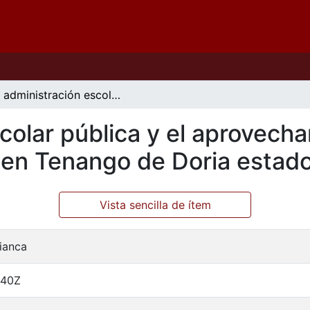
La administración escolar pública y el aprovechamiento académico, el caso del COBAEH en Tenango de Doria estado de Hidalgo
scolar pública y el aprovec
en Tenango de Doria estado
Vista sencilla de ítem
Bianca
:40Z