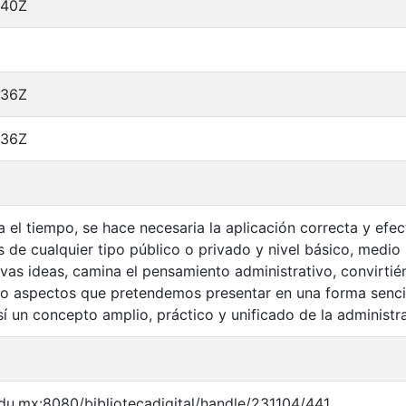
:40Z
:36Z
:36Z
el tiempo, se hace necesaria la aplicación correcta y efect
 de cualquier tipo público o privado y nivel básico, medio 
as ideas, camina el pensamiento administrativo, convirtié
do aspectos que pretendemos presentar en una forma sencill
 un concepto amplio, práctico y unificado de la administr
edu.mx:8080/bibliotecadigital/handle/231104/441