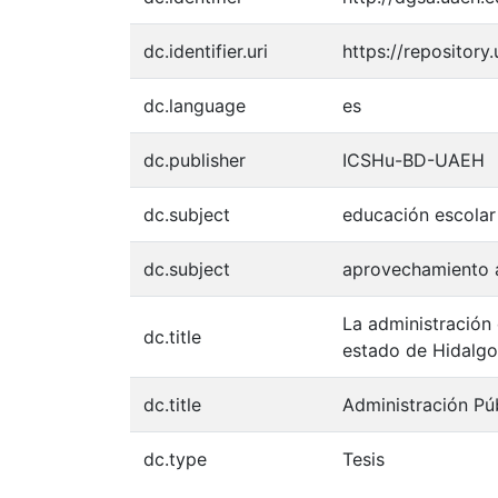
dc.identifier.uri
https://repositor
dc.language
es
dc.publisher
ICSHu-BD-UAEH
dc.subject
educación escolar
dc.subject
aprovechamiento
La administración
dc.title
estado de Hidalgo
dc.title
Administración Pú
dc.type
Tesis