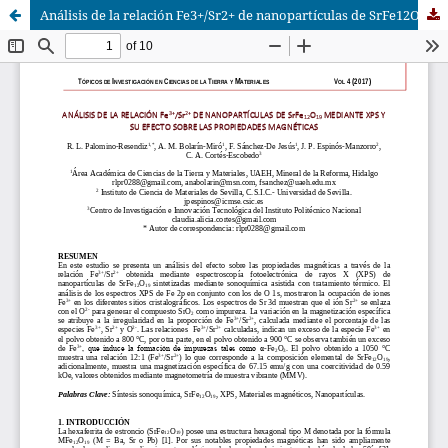
Análisis de la relación Fe3+/Sr2+ de nanopartículas de SrFe12O19 mediante XPS y su efecto sobre las propiedades magnéticas