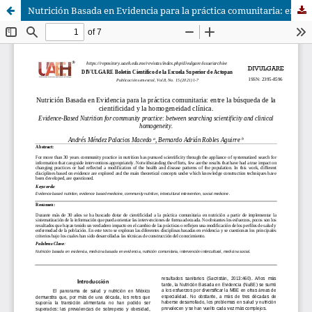
Nutrición Basada en Evidencia para la práctica comunitaria: entre la búsqueda de la cientificidad y la homogeneidad clínica.