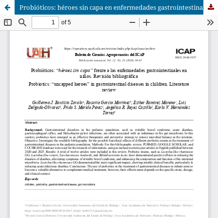
Probióticos: héroes sin capa en enfermedades gastrointestinales en niños.