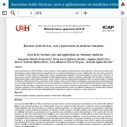
Bacterias ácido-lácticas; usos y aplicaciones en medicina veterinaria