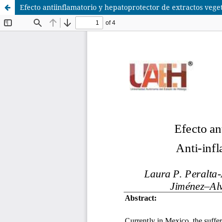
Efecto antiinflamatorio y hepatoprotector de extractos vege