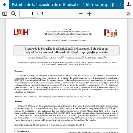
Estudio de la inclusión de diflunisal en 2-hidroxipropil-β-ciclodextrina