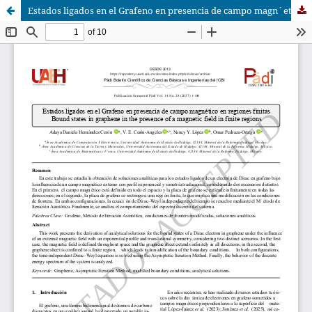
Estados ligados en el Grafeno en presencia de campo magn´etico en regiones finitas