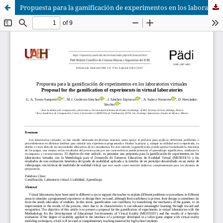
Propuesta para la gamificación de experimentos en los laboratorios virtuales