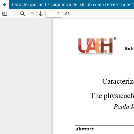
Caracterización fisicoquímica del shrub como refresco alter