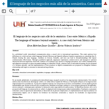
El lenguaje de los negocios más allá de la semántica. Caso entre México y España