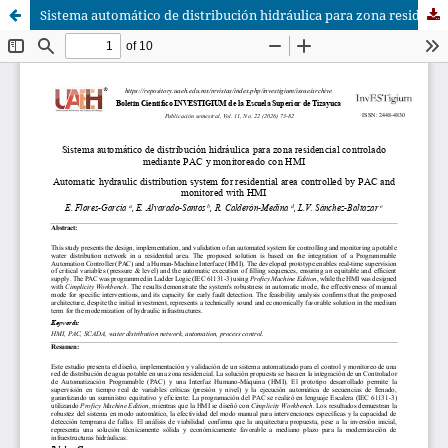
Sistema automático de distribución hidráulica para zona residencial controlado mediante PAC y monitoreado con HMI