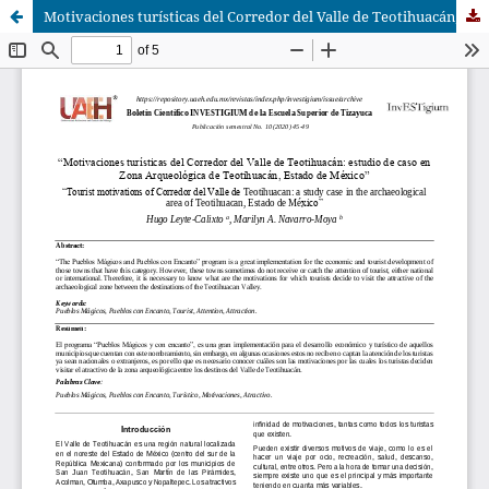
Motivaciones turísticas del Corredor del Valle de Teotihuacán; estudio de caso en Zona Arqueológica de Teotihuacán, Estado de México