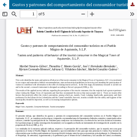
Gustos y patrones del comportamiento del consumidor turístico en el Pueblo Mágico de Aquismón, S.L.P.