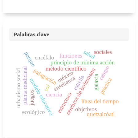
Palabras clave
salud
sociales
parque
funciones
encéfalo
principio de mínima acción
campo
método científico
planta medicinal
cerebros de boltzmann
indagación
urbanismo social
méxico
galaxia
estrella
enseñanza
práctica
modelo educativo
sol
juegos
estructura
ciencia
línea del tiempo
objetivos
ecológico
quetzalcóatl