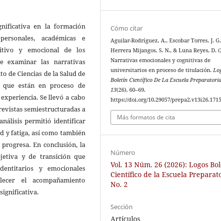
gnificativa en la formación
Cómo citar
 personales, académicas e
Aguilar-Rodríguez, A., Escobar Torres, J. G.
nitivo y emocional de los
Herrera Mijangos, S. N., & Luna Reyes, D. (
Narrativas emocionales y cognitivas de
ue examinar las narrativas
universitarios en proceso de titulación.
Lo
to de Ciencias de la Salud de
Boletín Científico De La Escuela Preparatori
 que están en proceso de
13
(26), 60–69.
 experiencia. Se llevó a cabo
https://doi.org/10.29057/prepa2.v13i26.171
revistas semiestructuradas a
Más formatos de cita
análisis permitió identificar
d y fatiga, así como también
progresa. En conclusión, la
Número
jetiva y de transición que
Vol. 13 Núm. 26 (2026): Logos Bol
identitarios y emocionales
Científico de la Escuela Preparat
alecer el acompañamiento
No. 2
significativa.
Sección
Artículos