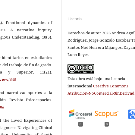
Licencia
3). Emotional dynamics of
sis: A narrative inquiry.
Derechos de autor 2026 Andrea Aguil
igious Understanding, 10(5),
Rodríguez, Jorge Gonzalo Escobar T
Santos Noé Herrera Mijangos, Daya
Luna Reyes
e identitarios en estudiantes
n del trabajo de fin de grado.
ia y Superior, 11(21).
Esta obra está bajo una licencia
view/345
internacional
Creative Commons
dad narrativa: aportes a la
Atribución-NoComercial-SinDerivada
ión. Revista Psicoespacios.
06/
of the Lived Experiences of
0
0
iagnoses Navigating Clinical
tion, University of South