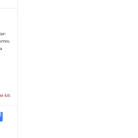
ar-
orres,
na
s 4.0
.