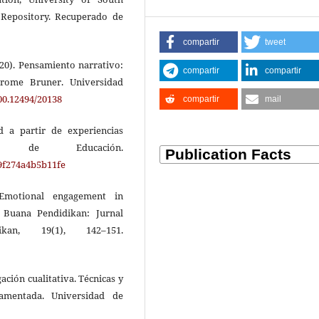
l Repository. Recuperado de
compartir
tweet
(2020). Pensamiento narrativo:
compartir
compartir
erome Bruner. Universidad
500.12494/20138
compartir
mail
ad a partir de experiencias
ana de Educación.
b9f274a4b5b11fe
Emotional engagement in
. Buana Pendidikan: Jurnal
an, 19(1), 142–151.
gación cualitativa. Técnicas y
damentada. Universidad de