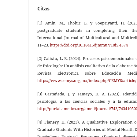
Citas
[1] Amin, M., Thohir, L. y Soepriyanti, H. (202
postgraduate students in completing their the
International Journal of Multicultural and Multirel
11–23.
https://doi.org/10.18415/ijmmu.v10i5.4574
[2] Calixto, L. E. (2024). Procesos psicoemocionales 
de Psicología: Un análisis cualitativo de la elaboració
Revista Electrónica sobre Educación Med
https://www.cemys.org.mx/index.php/CEMYS/article/
[3] Castañeda, J. y Tamayo, D. A. (2023). Identi
psicología, a las ciencias sociales y a la educac
http://portal.amelica.org/ameli/journal/743/74341050
[4] Flanery, H. (2023). A Qualitative Exploration 
Graduate Students With Histories of Mental Health D
Psychology Doctoral Programs (Doctoral disserta