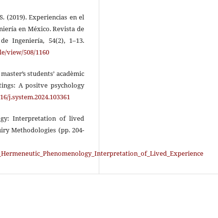
 S. (2019). Experiencias en el
eniería en México. Revista de
de Ingeniería, 54(2), 1–13.
cle/view/508/1160
g master’s students’ acadèmic
tings: A positve psychology
016/j.system.2024.103361
y: Interpretation of lived
iry Methodologies (pp. 204-
44_Hermeneutic_Phenomenology_Interpretation_of_Lived_Experience