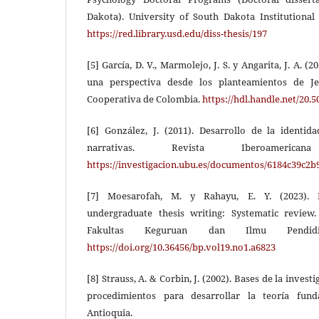
Dakota). University of South Dakota Institutiona
https://red.library.usd.edu/diss-thesis/197
[5] García, D. V., Marmolejo, J. S. y Angarita, J. A. 
una perspectiva desde los planteamientos de J
Cooperativa de Colombia.
https://hdl.handle.net/20.
[6] González, J. (2011). Desarrollo de la identid
narrativas. Revista Iberoameric
https://investigacion.ubu.es/documentos/6184c39c2
[7] Moesarofah, M. y Rahayu, E. Y. (2023). 
undergraduate thesis writing: Systematic review
Fakultas Keguruan dan Ilmu Pendidik
https://doi.org/10.36456/bp.vol19.no1.a6823
[8] Strauss, A. & Corbin, J. (2002). Bases de la investi
procedimientos para desarrollar la teoría fun
Antioquia.