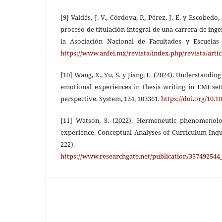
[9] Valdés, J. V., Córdova, P., Pérez, J. E. y Escobedo,
proceso de titulación integral de una carrera de ing
la Asociación Nacional de Facultades y Escuelas 
https://www.anfei.mx/revista/index.php/revista/arti
[10] Wang, X., Yu, S. y Jiang, L. (2024). Understandin
emotional experiences in thesis writing in EMI set
perspective. System, 124, 103361.
https://doi.org/10.1
[11] Watson, S. (2022). Hermeneutic phenomenolog
experience. Conceptual Analyses of Curriculum Inqu
222).
https://www.researchgate.net/publication/3574925