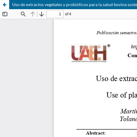
Uso de extractos vegetales y probióticos para la salud bovina sost