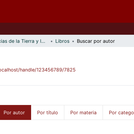
Ciencias de la Tierra y los Materiales
Libros
Buscar por autor
/localhost/handle/123456789/7825
Por autor
Por título
Por materia
Por catego