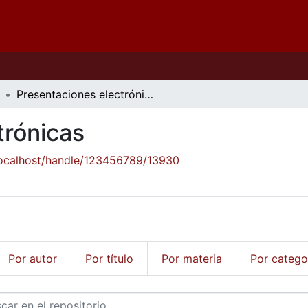
Presentaciones electrónicas
trónicas
/localhost/handle/123456789/13930
Por autor
Por título
Por materia
Por catego