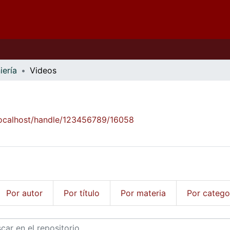
iería
Videos
/localhost/handle/123456789/16058
Por autor
Por título
Por materia
Por catego