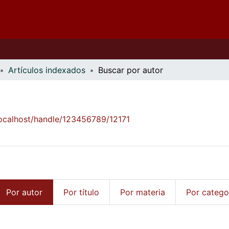
Artículos indexados
Buscar por autor
localhost/handle/123456789/12171
Por autor
Por título
Por materia
Por catego