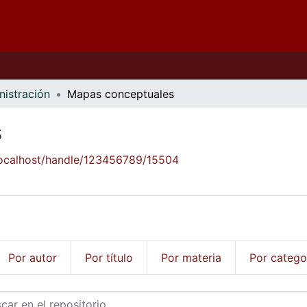
nistración
Mapas conceptuales
s
/localhost/handle/123456789/15504
Por autor
Por título
Por materia
Por catego