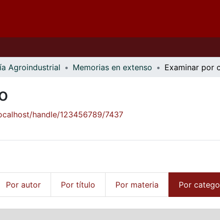
ía Agroindustrial
Memorias en extenso
Examinar por 
o
/localhost/handle/123456789/7437
Por autor
Por título
Por materia
Por catego