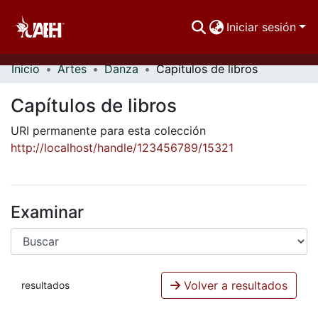
Iniciar sesión
Inicio
Artes
Danza
Capítulos de libros
Comunidades
Capítulos de libros
Buscar Por
URI permanente para esta colección
Estadísticas
http://localhost/handle/123456789/15321
Examinar
Volver a resultados
resultados