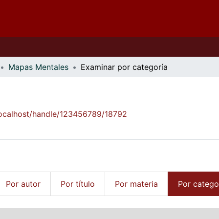
Mapas Mentales
Examinar por categoría
/localhost/handle/123456789/18792
Por autor
Por título
Por materia
Por catego