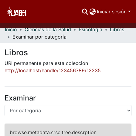
Iniciar sesión
Inicio
Ciencias de la Salud
Psicología
Libros
Comunidades
Examinar por categoría
Buscar Por
Libros
Estadísticas
URI permanente para esta colección
http://localhost/handle/123456789/12235
Examinar
browse.metadata.srsc.tree.descrption