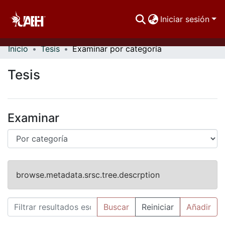
Iniciar sesión
Inicio
Tesis
Examinar por categoría
Comunidades
Tesis
Buscar Por
Estadísticas
Examinar
browse.metadata.srsc.tree.descrption
Buscar
Reiniciar
Añadir