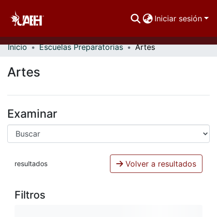
Iniciar sesión
Inicio
Escuelas Preparatorias
Artes
Comunidades
Artes
Buscar Por
Estadísticas
Examinar
Volver a resultados
resultados
Filtros