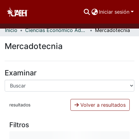
Iniciar sesión
Inicio
Ciencias Económico Administrativas
Mercadotecnia
Comunidades
Mercadotecnia
Buscar Por
Estadísticas
Examinar
Volver a resultados
resultados
Filtros