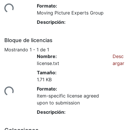
Formato:
rgando...
Moving Picture Experts Group
Descripción:
Bloque de licencias
Mostrando
1 - 1 de 1
Nombre:
Desc
license.txt
argar
Tamaño:
1.71 KB
Formato:
rgando...
Item-specific license agreed
upon to submission
Descripción: