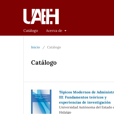
Catálogo
Acerca de
Inicio
/
Catálogo
Catálogo
Tópicos Modernos de Administr
III: Fundamentos teóricos y
experiencias de investigación
Universidad Autónoma del Estado 
Hidalgo