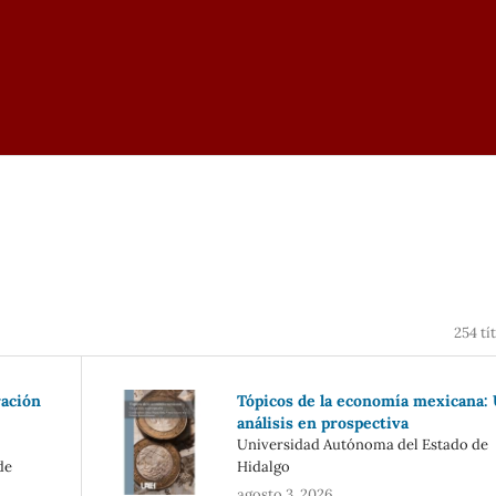
254 tí
ación
Tópicos de la economía mexicana:
análisis en prospectiva
Universidad Autónoma del Estado de
de
Hidalgo
agosto 3, 2026