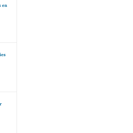
s en
íes
r